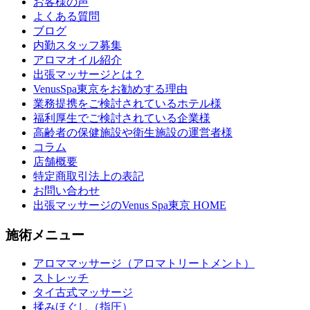
お客様の声
よくある質問
ブログ
内勤スタッフ募集
アロマオイル紹介
出張マッサージとは？
VenusSpa東京をお勧めする理由
業務提携をご検討されているホテル様
福利厚生でご検討されている企業様
高齢者の保健施設や衛生施設の運営者様
コラム
店舗概要
特定商取引法上の表記
お問い合わせ
出張マッサージのVenus Spa東京 HOME
施術メニュー
アロママッサージ（アロマトリートメント）
ストレッチ
タイ古式マッサージ
揉みほぐし（指圧）