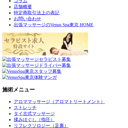
コラム
店舗概要
特定商取引法上の表記
お問い合わせ
出張マッサージのVenus Spa東京 HOME
施術メニュー
アロママッサージ（アロマトリートメント）
ストレッチ
タイ古式マッサージ
揉みほぐし（指圧）
リフレクソロジー（足裏）