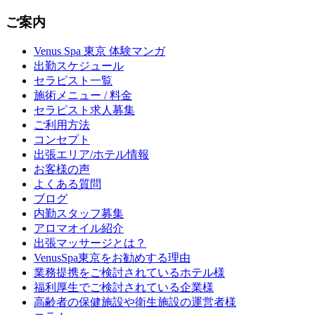
ご案内
Venus Spa 東京 体験マンガ
出勤スケジュール
セラピスト一覧
施術メニュー / 料金
セラピスト求人募集
ご利用方法
コンセプト
出張エリア/ホテル情報
お客様の声
よくある質問
ブログ
内勤スタッフ募集
アロマオイル紹介
出張マッサージとは？
VenusSpa東京をお勧めする理由
業務提携をご検討されているホテル様
福利厚生でご検討されている企業様
高齢者の保健施設や衛生施設の運営者様