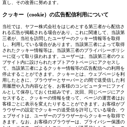
直し、その改善に努めます。
クッキー（cookie）の広告配信利用について
当社では、ヤフー株式会社をはじめとする第三者から配信さ
れる広告が掲載される場合があり、これに関連して、当該第
三者が、当社を訪問したユーザーのクッキー情報等を取得
し、利用している場合があります。当該第三者によって取得
されたクッキー情報等は、当該第三者のプライバシーポリシ
ーに従って取り扱われます。ユーザーは、当該第三者のウェ
ブサイト内に設けられたオプトアウトページにアクセスし
て、当該第三者によるクッキー情報等の広告配信への利用を
停止することができます。クッキーとは、ウェブページを利
用したときに、ブラウザーとサーバーとの間で送受信した利
用履歴や入力内容などを、お客様のコンピューターにファイ
ルとして保存しておく仕組みです。次回、同じページにアク
セスすると、クッキーの情報を使って、ページの運営者はお
客様ごとに表示を変えたりすることができます。お客様がブ
ラウザーの設定でクッキーの送受信を許可している場合、ウ
ェブサイトは、ユーザーのブラウザーからクッキーを取得で
きます。なお、お客様のブラウザーは、プライバシー保護の