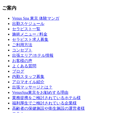
ご案内
Venus Spa 東京 体験マンガ
出勤スケジュール
セラピスト一覧
施術メニュー / 料金
セラピスト求人募集
ご利用方法
コンセプト
出張エリア/ホテル情報
お客様の声
よくある質問
ブログ
内勤スタッフ募集
アロマオイル紹介
出張マッサージとは？
VenusSpa東京をお勧めする理由
業務提携をご検討されているホテル様
福利厚生でご検討されている企業様
高齢者の保健施設や衛生施設の運営者様