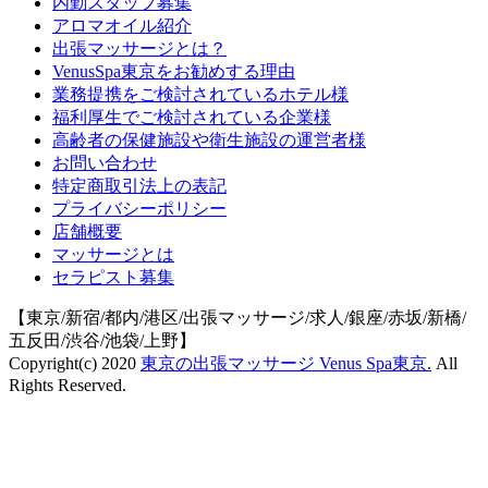
内勤スタッフ募集
アロマオイル紹介
出張マッサージとは？
VenusSpa東京をお勧めする理由
業務提携をご検討されているホテル様
福利厚生でご検討されている企業様
高齢者の保健施設や衛生施設の運営者様
お問い合わせ
特定商取引法上の表記
プライバシーポリシー
店舗概要
マッサージとは
セラピスト募集
【東京/新宿/都内/港区/出張マッサージ/求人/銀座/赤坂/新橋/
五反田/渋谷/池袋/上野】
Copyright(c) 2020
東京の出張マッサージ Venus Spa東京.
All
Rights Reserved.