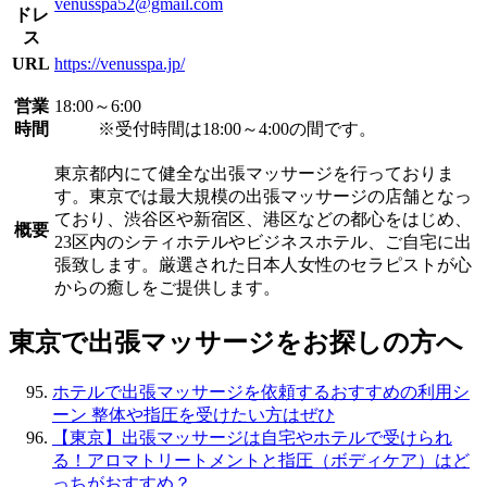
venusspa52@gmail.com
ドレ
ス
URL
https://venusspa.jp/
営業
18:00～6:00
時間
※受付時間は18:00～4:00の間です。
東京都内にて健全な出張マッサージを行っておりま
す。東京では最大規模の出張マッサージの店舗となっ
ており、渋谷区や新宿区、港区などの都心をはじめ、
概要
23区内のシティホテルやビジネスホテル、ご自宅に出
張致します。厳選された日本人女性のセラピストが心
からの癒しをご提供します。
東京で出張マッサージをお探しの方へ
ホテルで出張マッサージを依頼するおすすめの利用シ
ーン 整体や指圧を受けたい方はぜひ
【東京】出張マッサージは自宅やホテルで受けられ
る！アロマトリートメントと指圧（ボディケア）はど
っちがおすすめ？