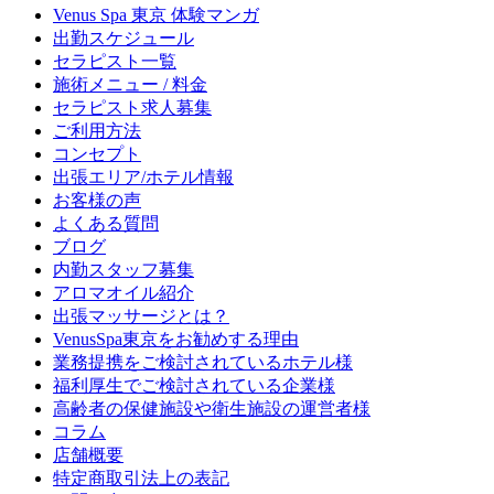
Venus Spa 東京 体験マンガ
出勤スケジュール
セラピスト一覧
施術メニュー / 料金
セラピスト求人募集
ご利用方法
コンセプト
出張エリア/ホテル情報
お客様の声
よくある質問
ブログ
内勤スタッフ募集
アロマオイル紹介
出張マッサージとは？
VenusSpa東京をお勧めする理由
業務提携をご検討されているホテル様
福利厚生でご検討されている企業様
高齢者の保健施設や衛生施設の運営者様
コラム
店舗概要
特定商取引法上の表記