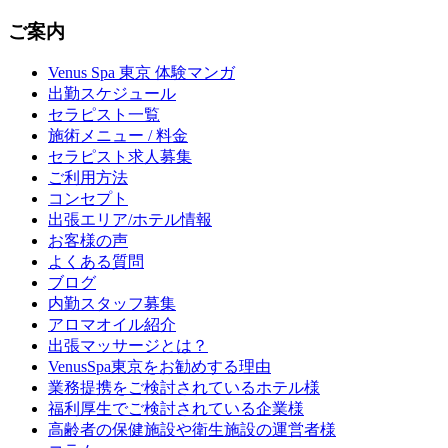
ご案内
Venus Spa 東京 体験マンガ
出勤スケジュール
セラピスト一覧
施術メニュー / 料金
セラピスト求人募集
ご利用方法
コンセプト
出張エリア/ホテル情報
お客様の声
よくある質問
ブログ
内勤スタッフ募集
アロマオイル紹介
出張マッサージとは？
VenusSpa東京をお勧めする理由
業務提携をご検討されているホテル様
福利厚生でご検討されている企業様
高齢者の保健施設や衛生施設の運営者様