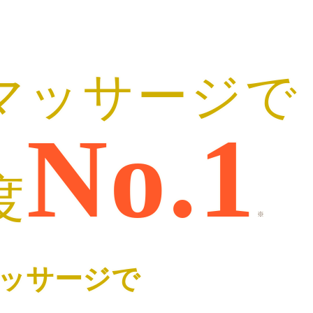
マッサージで
No.1
度
※
ッサージで