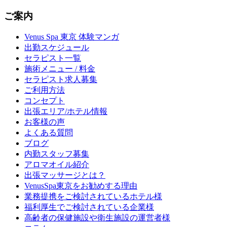
ご案内
Venus Spa 東京 体験マンガ
出勤スケジュール
セラピスト一覧
施術メニュー / 料金
セラピスト求人募集
ご利用方法
コンセプト
出張エリア/ホテル情報
お客様の声
よくある質問
ブログ
内勤スタッフ募集
アロマオイル紹介
出張マッサージとは？
VenusSpa東京をお勧めする理由
業務提携をご検討されているホテル様
福利厚生でご検討されている企業様
高齢者の保健施設や衛生施設の運営者様