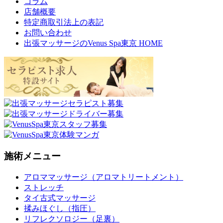
コラム
店舗概要
特定商取引法上の表記
お問い合わせ
出張マッサージのVenus Spa東京 HOME
施術メニュー
アロママッサージ（アロマトリートメント）
ストレッチ
タイ古式マッサージ
揉みほぐし（指圧）
リフレクソロジー（足裏）