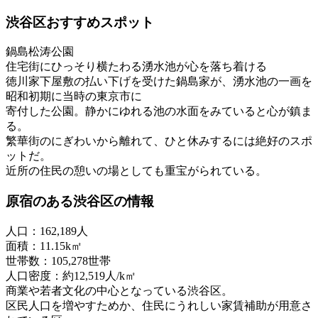
渋谷区おすすめスポット
鍋島松涛公園
住宅街にひっそり横たわる湧水池が心を落ち着ける
徳川家下屋敷の払い下げを受けた鍋島家が、湧水池の一画を
昭和初期に当時の東京市に
寄付した公園。静かにゆれる池の水面をみていると心が鎮ま
る。
繁華街のにぎわいから離れて、ひと休みするには絶好のスポ
ットだ。
近所の住民の憩いの場としても重宝がられている。
原宿のある渋谷区の情報
人口：162,189人
面積：11.15k㎡
世帯数：105,278世帯
人口密度：約12,519人/k㎡
商業や若者文化の中心となっている渋谷区。
区民人口を増やすためか、住民にうれしい家賃補助が用意さ