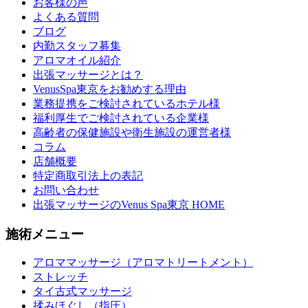
お客様の声
よくある質問
ブログ
内勤スタッフ募集
アロマオイル紹介
出張マッサージとは？
VenusSpa東京をお勧めする理由
業務提携をご検討されているホテル様
福利厚生でご検討されている企業様
高齢者の保健施設や衛生施設の運営者様
コラム
店舗概要
特定商取引法上の表記
お問い合わせ
出張マッサージのVenus Spa東京 HOME
施術メニュー
アロママッサージ（アロマトリートメント）
ストレッチ
タイ古式マッサージ
揉みほぐし（指圧）