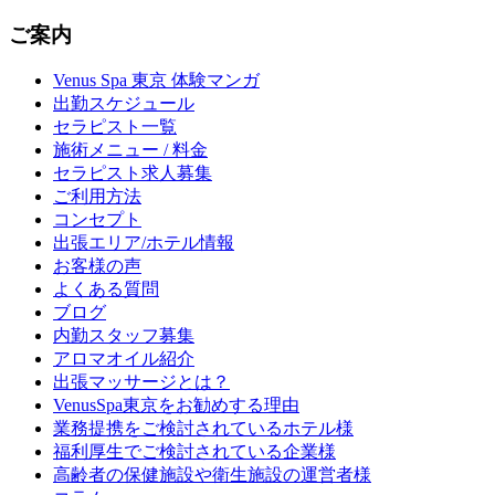
ご案内
Venus Spa 東京 体験マンガ
出勤スケジュール
セラピスト一覧
施術メニュー / 料金
セラピスト求人募集
ご利用方法
コンセプト
出張エリア/ホテル情報
お客様の声
よくある質問
ブログ
内勤スタッフ募集
アロマオイル紹介
出張マッサージとは？
VenusSpa東京をお勧めする理由
業務提携をご検討されているホテル様
福利厚生でご検討されている企業様
高齢者の保健施設や衛生施設の運営者様