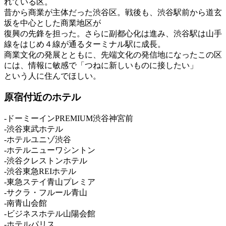
れている区。
昔から商業が主体だった渋谷区。戦後も、渋谷駅前から道玄
坂を中心とした商業地区が
復興の先鋒を担った。さらに副都心化は進み、渋谷駅は山手
線をはじめ４線が通るターミナル駅に成長。
商業文化の発展とともに、先端文化の発信地になったこの区
には、情報に敏感で「つねに新しいものに接したい」
という人に住んでほしい。
原宿付近のホテル
-ドーミーインPREMIUM渋谷神宮前
-渋谷東武ホテル
-ホテルユニゾ渋谷
-ホテルニューワシントン
-渋谷クレストンホテル
-渋谷東急REIホテル
-東急ステイ青山プレミア
-サクラ・フルール青山
-南青山会館
-ビジネスホテル山陽会館
-ホテルパリス